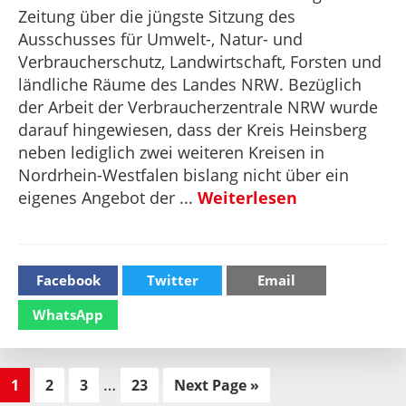
Zeitung über die jüngste Sitzung des
Ausschusses für Umwelt-, Natur- und
Verbraucherschutz, Landwirtschaft, Forsten und
ländliche Räume des Landes NRW. Bezüglich
der Arbeit der Verbraucherzentrale NRW wurde
darauf hingewiesen, dass der Kreis Heinsberg
neben lediglich zwei weiteren Kreisen in
Nordrhein-Westfalen bislang nicht über ein
eigenes Angebot der ...
Weiterlesen
Facebook
Twitter
Email
WhatsApp
Interim
…
Seite
Seite
Seite
Seite
Go
1
2
3
23
Next Page »
pages
to