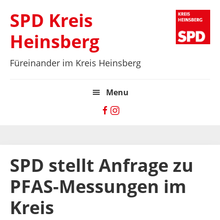
Zur
Skip
Zur
SPD Kreis
Hauptnavigation
to
Hauptsidebar
springen
main
springen
Heinsberg
content
Füreinander im Kreis Heinsberg
Menu
SPD stellt Anfrage zu
PFAS-Messungen im
Kreis